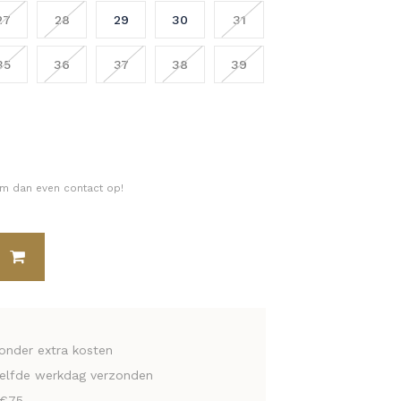
27
28
29
30
31
35
36
37
38
39
eem dan even contact op!
zonder extra kosten
zelfde werkdag verzonden
 €75