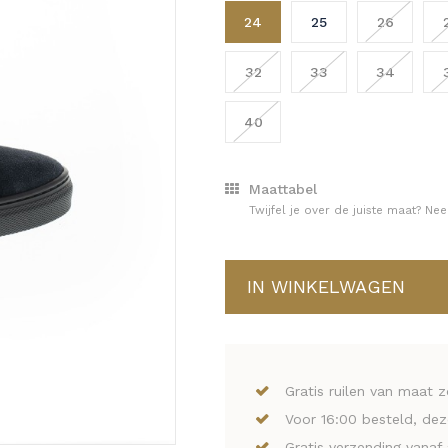
24
25
26
32
33
34
40
Maattabel
Twijfel je over de juiste maat? N
IN WINKELWAGEN
Gratis ruilen van maat 
Voor 16:00 besteld, de
Gratis verzending vanaf