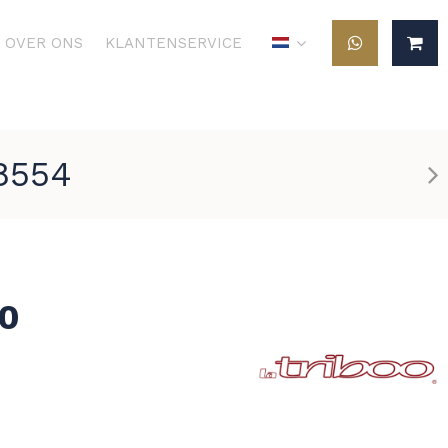
OVER ONS
KLANTENSERVICE
8554
00