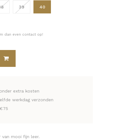
38
39
40
eem dan even contact op!
zonder extra kosten
zelfde werkdag verzonden
 €75
van mooi fijn leer.